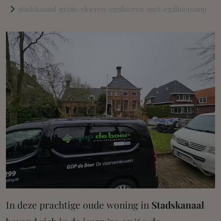
stadskanaal-grote-vloeren-egaliseren-met-egalinepomp
Grote vloeren snel egalisere
In deze prachtige oude woning in
Stadskanaal