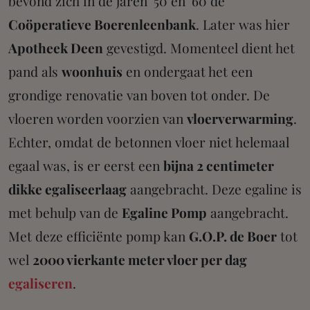
bevond zich in de jaren '50 en '60 de
Coöperatieve Boerenleenbank
. Later was hier
Apotheek Deen
gevestigd. Momenteel dient het
pand als
woonhuis
en ondergaat het een
grondige renovatie van boven tot onder. De
vloeren worden voorzien van
vloerverwarming
.
Echter, omdat de betonnen vloer niet helemaal
egaal was, is er eerst een
bijna 2 centimeter
dikke egaliseerlaag
aangebracht. Deze egaline is
met behulp van de
Egaline Pomp
aangebracht.
Met deze efficiënte pomp kan
G.O.P. de Boer
tot
wel
2000 vierkante meter vloer per dag
egaliseren
.