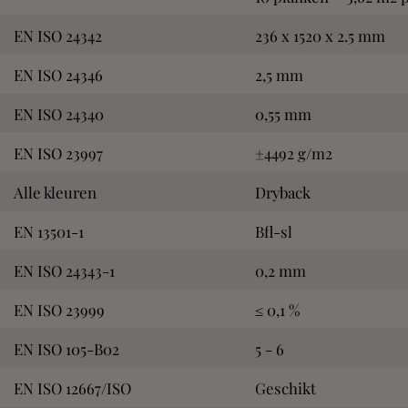
EN ISO 24342
236 x 1520 x 2.5 mm
EN ISO 24346
2,5 mm
EN ISO 24340
0,55 mm
EN ISO 23997
±4492 g/m2
Alle kleuren
Dryback
EN 13501-1
Bfl-sl
EN ISO 24343-1
0,2 mm
EN ISO 23999
≤ 0,1 %
EN ISO 105-B02
5 - 6
EN ISO 12667/ISO
Geschikt