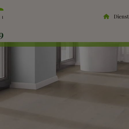
Vloervernieuwing.nl
Diens
9