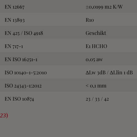
EN 12667
±0,0199 m2 K/W
EN 13893
R10
EN 425 / ISO 4918
Geschikt
EN 717-1
E1 HCHO
EN ISO 16251-1
0.05 aw
ISO 10140-1-5:2010
ΔLw 3dB / ΔLlin 1 dB
ISO 24343-1:2012
< 0,1 mm
EN ISO 10874
23 / 33 / 42
)
023