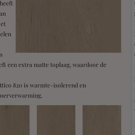
 heeft
van
Het
delen
is
ft een extra matte toplaag, waardoor de
Attico 820 is warmte-isolerend en
loerverwarming.