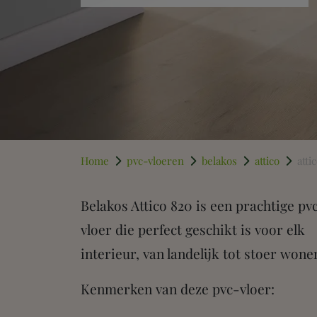
Home
pvc-vloeren
belakos
attico
atti
Belakos PVC At
Belakos Attico 820 is een prachtige pv
vloer die perfect geschikt is voor elk
interieur, van landelijk tot stoer wone
Kenmerken van deze pvc-vloer: