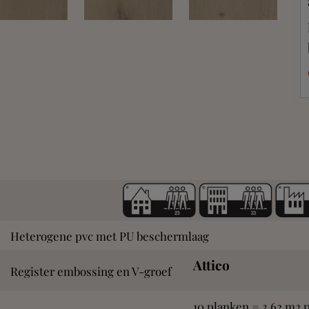
Heterogene pvc met PU beschermlaag
Attico
Register embossing en V-groef
10 planken = 3,62 m2 