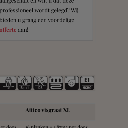
aangeschaft en wilt u dat deze
professioneel wordt gelegd? Wij
bieden u graag een voordelige
offerte
aan!
Attico visgraat XL
per doos
16 planken = 1,87m2 per doos