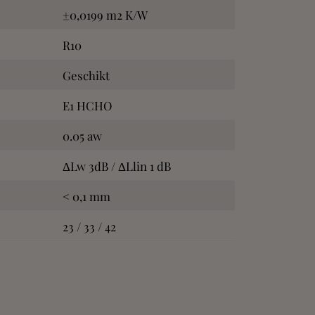
±0,0199 m2 K/W
R10
Geschikt
E1 HCHO
0.05 aw
ΔLw 3dB / ΔLlin 1 dB
< 0,1 mm
23 / 33 / 42