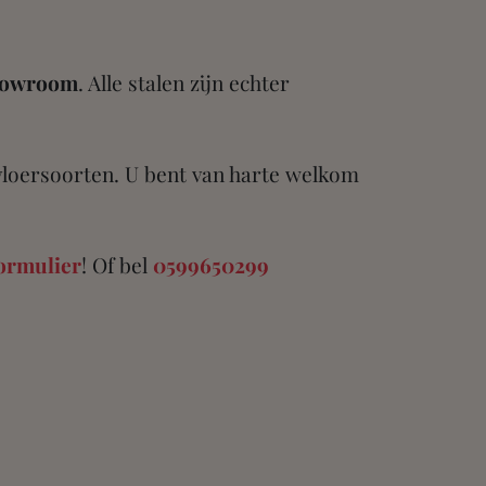
showroom
. Alle stalen zijn echter
vloersoorten. U bent van harte welkom
ormulier
! Of bel
0599650299